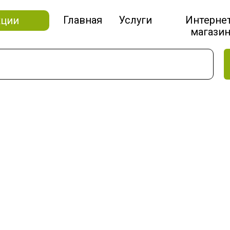
Главная
Услуги
Интерне
кции
магази