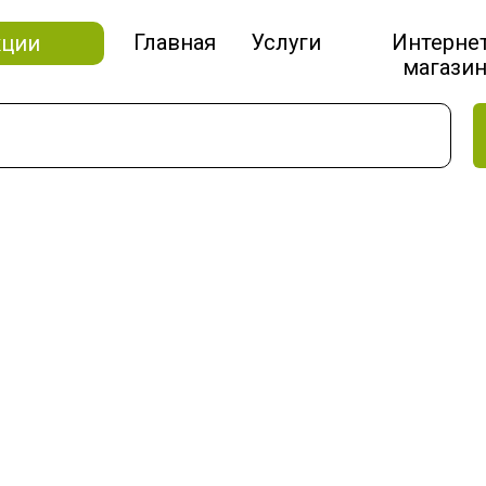
Главная
Услуги
Интерне
кции
магази