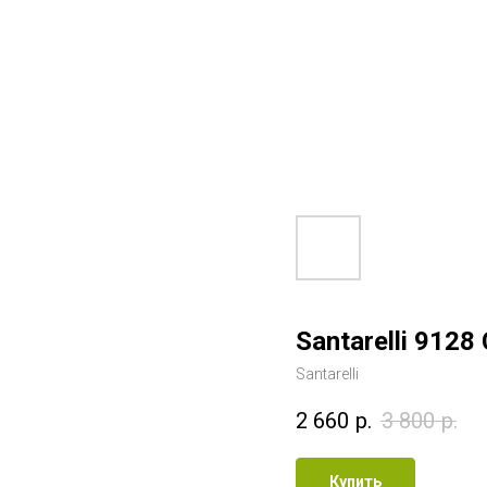
Santarelli 9128 
Santarelli
2 660
р.
3 800
р.
Купить