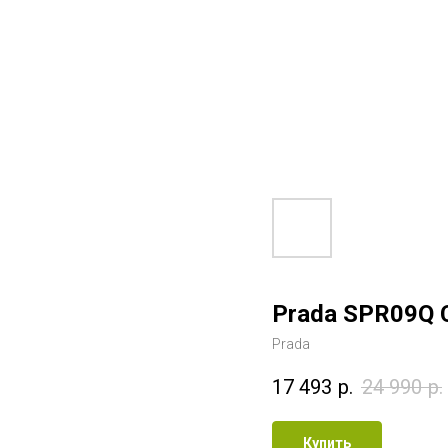
Prada SPR09Q 
Prada
17 493
р.
24 990
р.
Купить