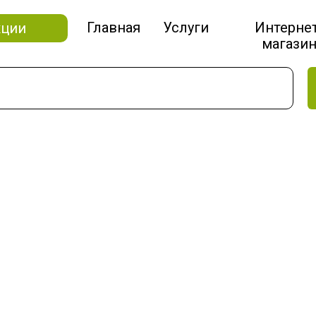
Главная
Услуги
Интерне
кции
магази