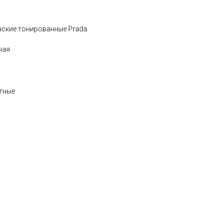
ские тонированные Prada
ная
тные