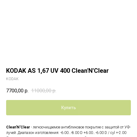
KODAK AS 1,67 UV 400 Clean'N'Clear
KODAK
7700,00
р.
11000,00
р.
Купить
Clean'N'Clear
- легкоочищаемое антибликовое покрытие с защитой от УФ-
лучей. Диапазон изготовления: -6.00…-8.00 D +6.00…-6.00 D / cyl +-2.00