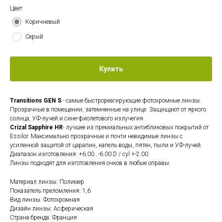
Цвет
Коричневый
Серый
Купить
Transitions GEN S
- самые быстрореагирующие фотохромные линзы.
Прозрачные в помещении, затемненные на улице. Защищают от яркого
солнца, УФ-лучей и сине-фиолетового излучегия.
Crizal Sapphire HR
- лучшее из премиальных антибликовых покрытий от
Essilor. Максимально прозрачные и почти невидимые линзы с
усиленной защитой от царапин, капель воды, пятен, пыли и УФ-лучей.
Диапазон изготовления: +6.00…-6.00 D / cyl +-2.00
Линзы подходят для изготовления очков в любые оправы.
Материал линзы: Полимер
Показатель преломления: 1,6
Вид линзы: Фотохромная
Дизайн линзы: Асферическая
Страна бренда: Франция