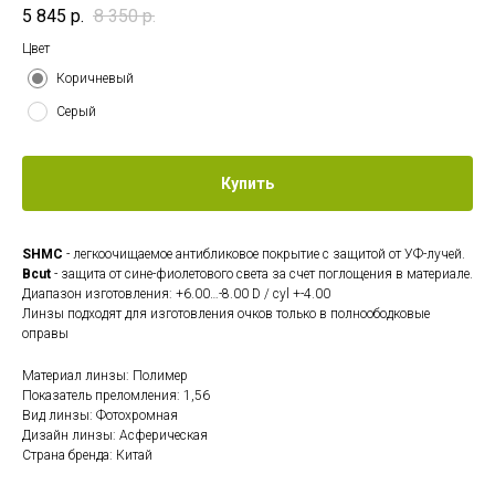
5 845
р.
8 350
р.
Цвет
Коричневый
Серый
Купить
SHMC
- легкоочищаемое антибликовое покрытие с защитой от УФ-лучей.
Bcut
- защита от сине-фиолетового света за счет поглощения в материале.
Диапазон изготовления: +6.00…-8.00 D / cyl +-4.00
Линзы подходят для изготовления очков только в полноободковые
оправы
Материал линзы: Полимер
Показатель преломления: 1,56
Вид линзы: Фотохромная
Дизайн линзы: Асферическая
Страна бренда: Китай