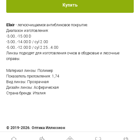
Купить
Elixir
- легкоочищаемое антибликовое покрытие.
Диапазон изготовления:
-3.00…-15.00 D
-3.00…-14.00 D / cyl 2.00
-5.00…-12.00 D / cyl 2.25...4.00
Линзы подходят для изготовления очков в ободковые и лесочные
оправы.
Материал линзы: Полимер
Показатель преломления: 1,74
Вид линзы: Прозрачная
Дизайн линзы: Асферическая
Страна бренда: Италия
© 2019-2026. Оптика Иллюзион
ИП Семенова Ольга Андреевна
ИНН 471207408481