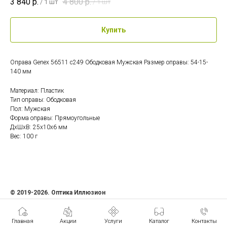
3 840
р.
4 800
р.
/
1 шт
/
1 шт
Купить
Оправа Genex 56511 c249 Ободковая Мужская Размер оправы: 54-15-
140 мм
Материал: Пластик
Тип оправы: Ободковая
Пол: Мужская
Форма оправы: Прямоугольные
ДxШxВ: 25x10x6 мм
Вес: 100 г
© 2019-2026. Оптика Иллюзион
ИП Семенова Ольга Андреевна
ИНН 471207408481
Главная
Акции
Услуги
Каталог
Контакты