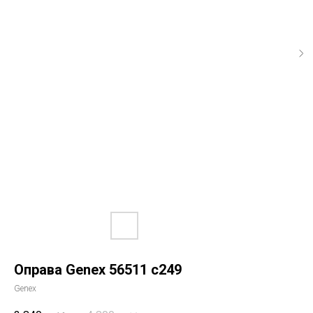
Оправа Genex 56511 c249
Genex