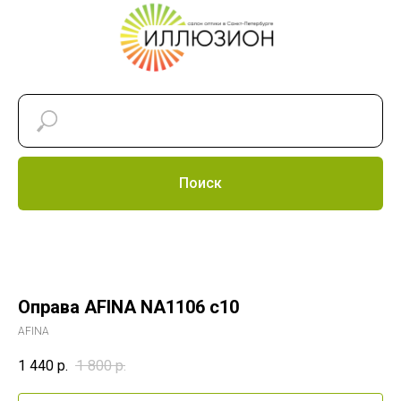
Поиск
Оправа AFINA NA1106 c10
AFINA
1 440
р.
1 800
р.