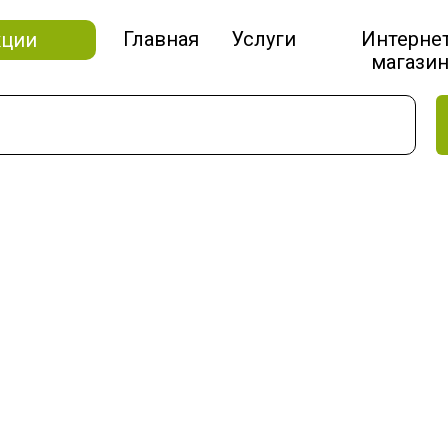
Главная
Услуги
Интерне
кции
магази