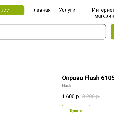
Главная
Услуги
Интерне
кции
магази
Оправа Flash 610
Flash
1 600
р.
3 200
р.
Купить