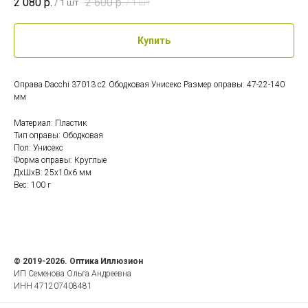
2 080
р.
2 600
р.
/
1 шт
/
1 шт
Купить
Оправа Dacchi 37013 c2 Ободковая Унисекс Размер оправы: 47-22-140
мм
Материал: Пластик
Тип оправы: Ободковая
Пол: Унисекс
Форма оправы: Круглые
ДxШxВ: 25x10x6 мм
Вес: 100 г
© 2019-2026. Оптика Иллюзион
ИП Семенова Ольга Андреевна
ИНН 471207408481