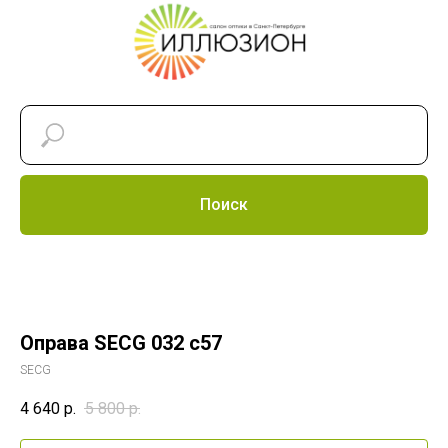
Поиск
Оправа SECG 032 c57
SECG
4 640
р.
5 800
р.