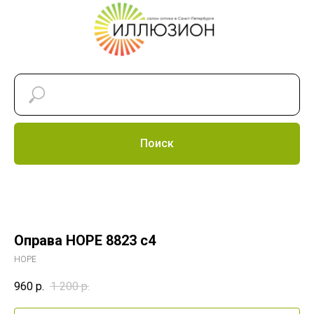
Поиск
Оправа HOPE 8823 c4
HOPE
960
р.
1 200
р.