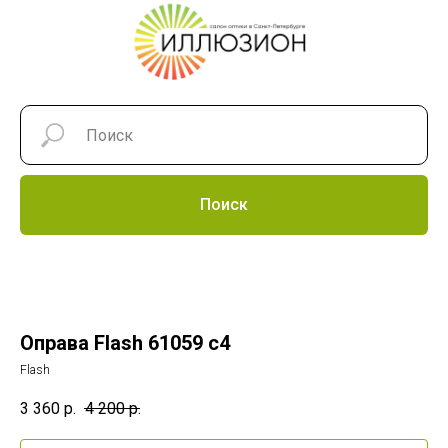
Поиск
Оправа Flash 61059 c4
Flash
3 360
р.
4 200
р.