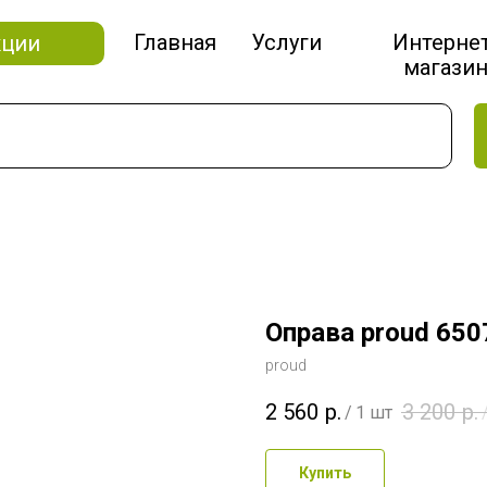
Главная
Услуги
Интерне
кции
магази
Оправа proud 650
proud
2 560
р.
3 200
р.
/
1 шт
Купить