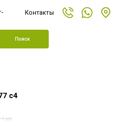
т-
Контакты
н
Поиск
77 c4
/
1 шт