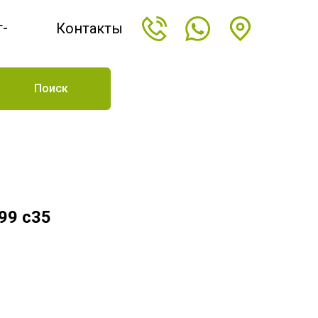
т-
Контакты
н
Поиск
99 c35