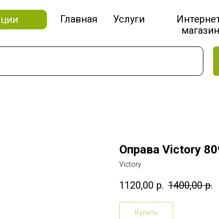
Главная
Услуги
Интерне
кции
магази
Оправа Victory 80
Victory
1120,00
р.
1400,00
р.
Купить