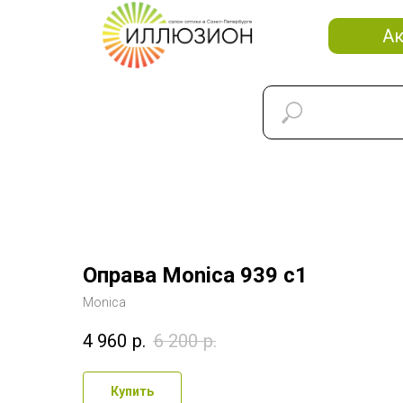
А
Оправа Monica 939 c1
Monica
4 960
р.
6 200
р.
Купить