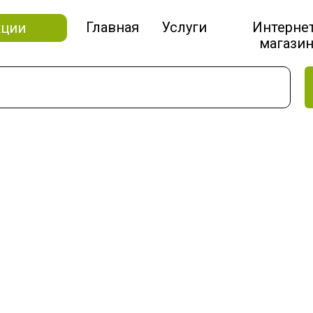
Главная
Услуги
Интерне
кции
магази