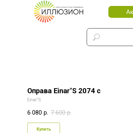
А
Оправа Einar"S 2074 c
Einar"S
6 080
р.
7 600
р.
Купить