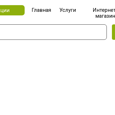
Главная
Услуги
Интерне
кции
магази