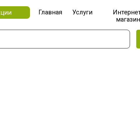
Главная
Услуги
Интерне
кции
магази