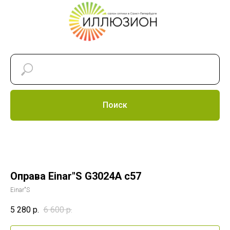
Поиск
Оправа Einar"S G3024A c57
Einar"S
5 280
р.
6 600
р.