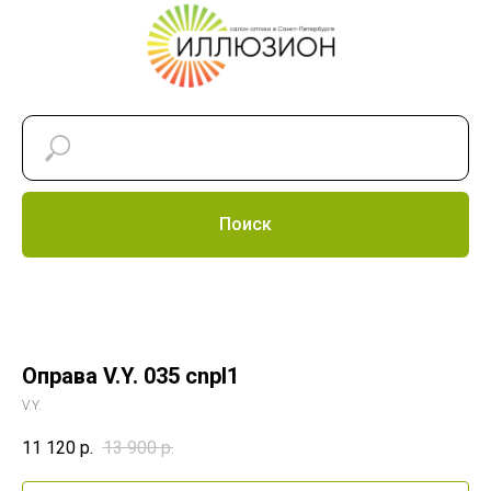
Поиск
Оправа V.Y. 035 cnpl1
V.Y.
11 120
р.
13 900
р.