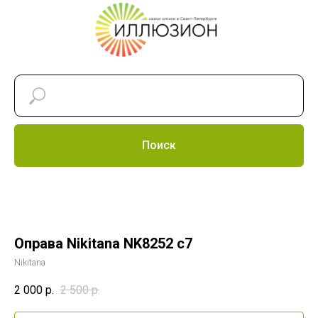
Поиск
Оправа Nikitana NK8252 c7
Nikitana
2 000
р.
2 500
р.