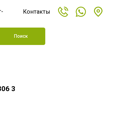
т-
Контакты
н
Поиск
806 3