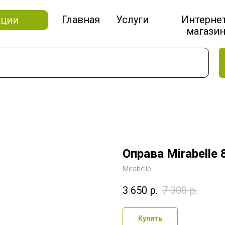
Главная
Услуги
Интерне
кции
магази
Оправа Mirabelle 
Mirabelle
3 650
р.
7 300
р.
Купить