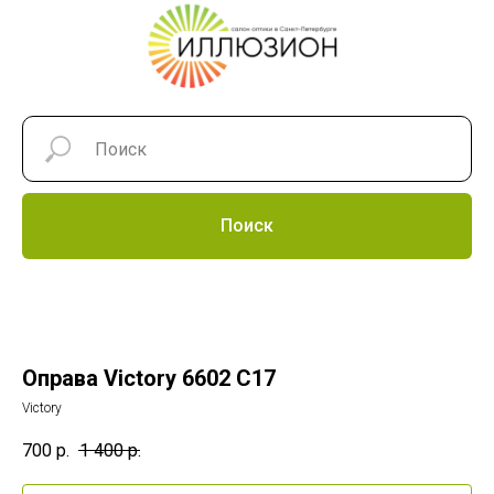
Поиск
Оправа Victory 6602 C17
Victory
700
р.
1 400
р.