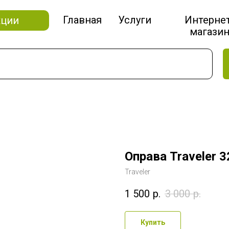
Главная
Услуги
Интерне
кции
магази
Оправа Traveler 3
Traveler
1 500
р.
3 000
р.
Купить