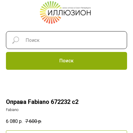
Поиск
Оправа Fabiano 672232 c2
Fabiano
6 080
р.
7 600
р.