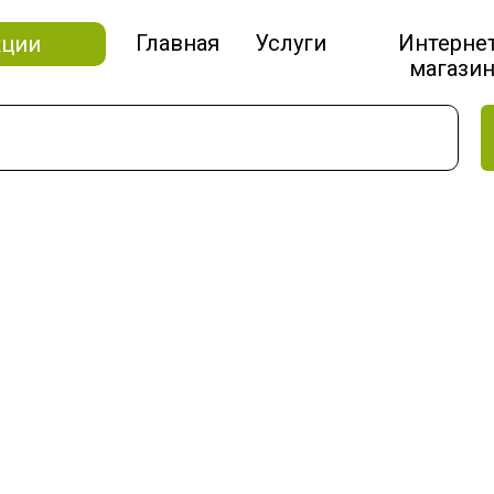
Главная
Услуги
Интерне
кции
магази