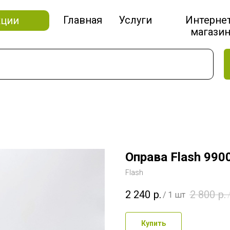
Главная
Услуги
Интерне
кции
магази
Оправа Flash 990
Flash
2 240
р.
2 800
р.
/
1 шт
Купить