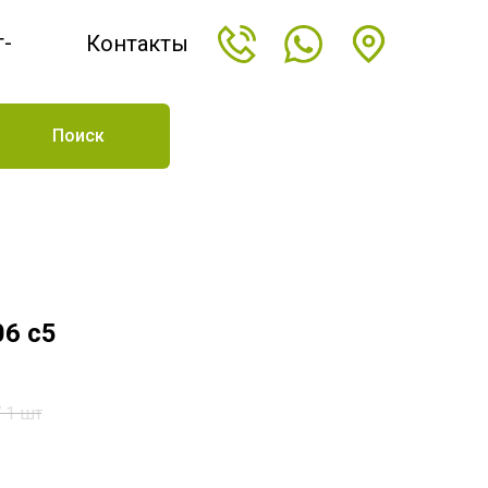
т-
Контакты
н
Поиск
06 c5
/
1 шт