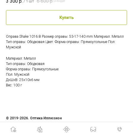
3 300
р.
6 600
р.
/
1 шт
/
1 шт
Купить
Оправа Shake 1016 B Размер оправы: 53-17-140 mm Материал: Металл
Тип оправы: Ободковая Цвет: Форма оправы: Прямоугольные Пол:
Мужской
Материал: Металл
Тип оправы: Ободковая
Форма оправы: Прямоугольные
Пол: Мужской
ДxШxВ: 25x10x6 мм
Вес: 100 г
© 2019-2026. Оптика Иллюзион
ИП Семенова Ольга Андреевна
ИНН 471207408481