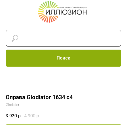
Поиск
Оправа Glodiator 1634 c4
Glodiator
3 920
р.
4 900
р.