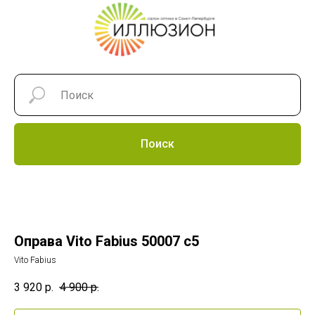
Поиск
Оправа Vito Fabius 50007 c5
Vito Fabius
3 920
р.
4 900
р.