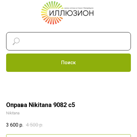
Поиск
Оправа Nikitana 9082 c5
Nikitana
3 600
р.
4 500
р.