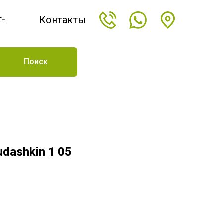
т-
Контакты
н
Поиск
udashkin 1 05