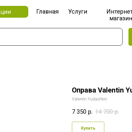
Главная
Услуги
Интерне
кции
магази
Оправа Valentin Y
Valentin Yudashkin
7 350
р.
14 700
р.
Купить