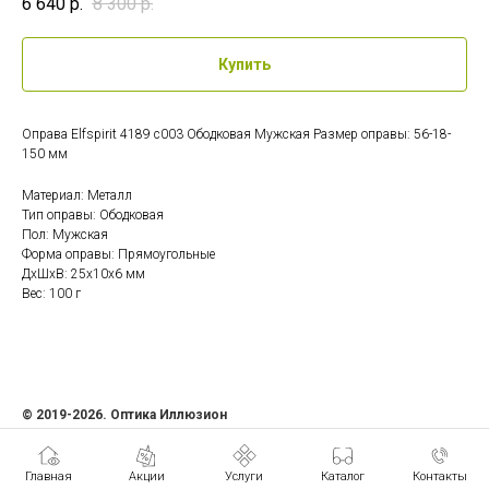
6 640
р.
8 300
р.
Купить
Оправа Elfspirit 4189 c003 Ободковая Мужская Размер оправы: 56-18-
150 мм
Материал: Металл
Тип оправы: Ободковая
Пол: Мужская
Форма оправы: Прямоугольные
ДxШxВ: 25x10x6 мм
Вес: 100 г
© 2019-2026. Оптика Иллюзион
ИП Семенова Ольга Андреевна
ИНН 471207408481
Главная
Акции
Услуги
Каталог
Контакты