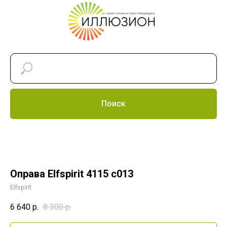
Поиск
Оправа Elfspirit 4115 c013
Elfspirit
6 640
р.
8 300
р.