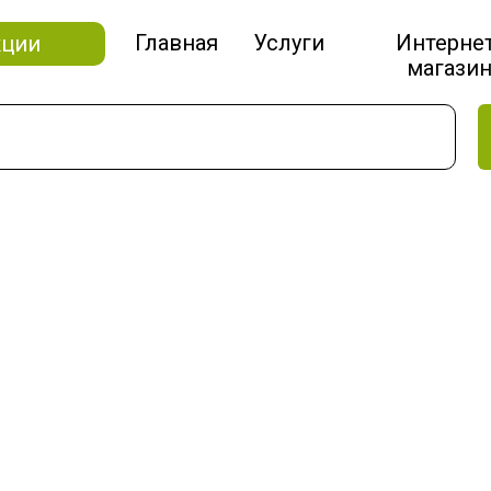
Главная
Услуги
Интерне
кции
магази