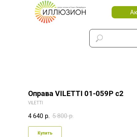
А
Оправа VILETTI 01-059P c2
VILETTI
4 640
р.
5 800
р.
Купить