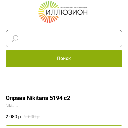
Поиск
Оправа Nikitana 5194 c2
Nikitana
2 080
р.
2 600
р.