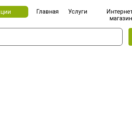
Главная
Услуги
Интерне
кции
магази