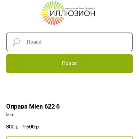
Поиск
Оправа Mien 622 6
Mien
800
р.
1 600
р.