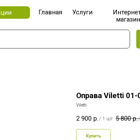
Главная
Услуги
Интерне
кции
магази
Оправа Viletti 01
Viletti
2 900
р.
5 800
р.
/
1 шт
Купить