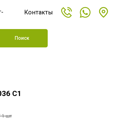
т-
Контакты
н
Поиск
-036 C1
/
1 шт