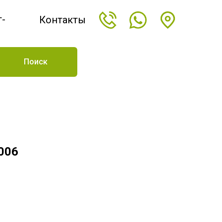
т-
Контакты
н
Поиск
6006