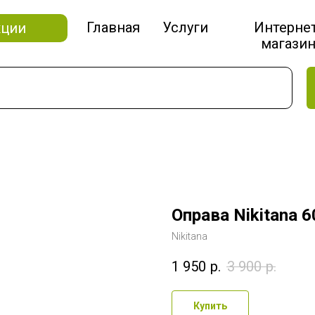
Главная
Услуги
Интерне
кции
магази
Оправа Nikitana 
Nikitana
1 950
р.
3 900
р.
Купить