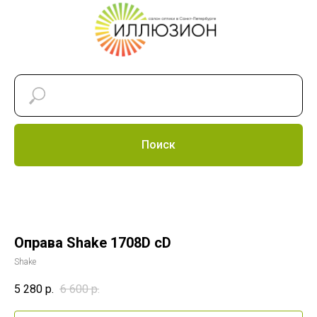
Поиск
Оправа Shake 1708D cD
Shake
5 280
р.
6 600
р.