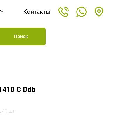
т-
Контакты
н
Поиск
1418 C Ddb
.
/
1 шт