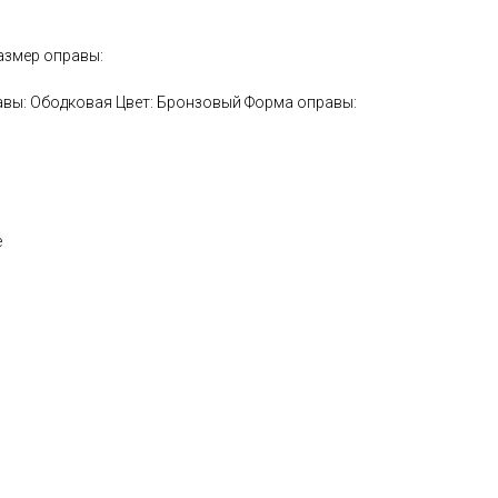
азмер оправы:
авы: Ободковая Цвет: Бронзовый Форма оправы:
е