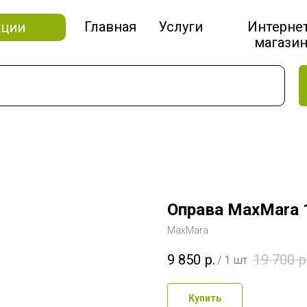
Главная
Услуги
Интерне
кции
магази
Оправа MaxMara 
MaxMara
9 850
р.
19 700
р
/
1 шт
Купить