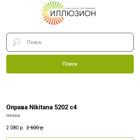
Поиск
Оправа Nikitana 5202 c4
Nikitana
2 080
р.
2 600
р.