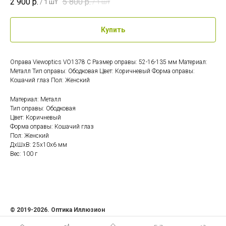
2 900
р.
5 800
р.
/
1 шт
/
1 шт
Купить
Оправа Viewoptics VO1378 C Размер оправы: 52-16-135 мм Материал:
Металл Тип оправы: Ободковая Цвет: Коричневый Форма оправы:
Кошачий глаз Пол: Женский
Материал: Металл
Тип оправы: Ободковая
Цвет: Коричневый
Форма оправы: Кошачий глаз
Пол: Женский
ДxШxВ: 25x10x6 мм
Вес: 100 г
© 2019-2026. Оптика Иллюзион
ИП Семенова Ольга Андреевна