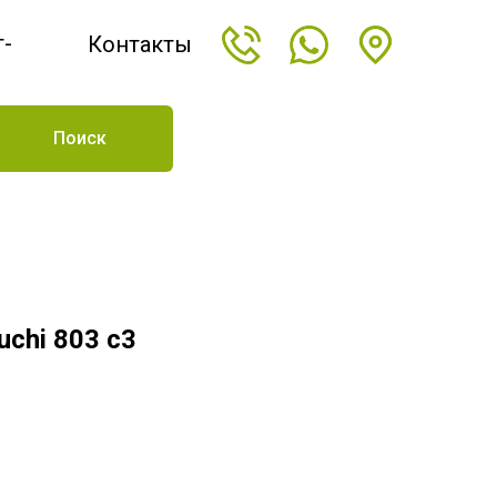
т-
Контакты
н
Поиск
uchi 803 c3