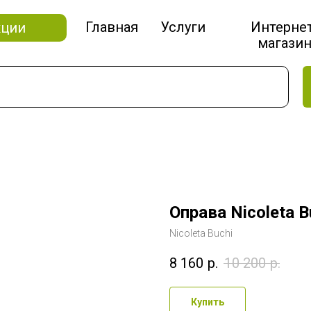
Главная
Услуги
Интерне
кции
магази
Оправа Nicoleta B
Nicoleta Buchi
8 160
р.
10 200
р.
Купить