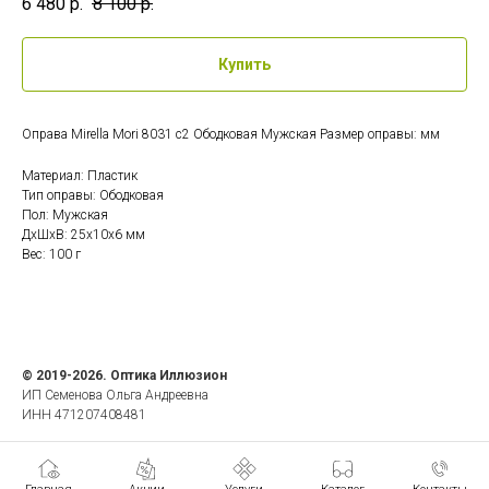
6 480
р.
8 100
р.
Купить
Оправа Mirella Mori 8031 c2 Ободковая Мужская Размер оправы: мм
Материал: Пластик
Тип оправы: Ободковая
Пол: Мужская
ДxШxВ: 25x10x6 мм
Вес: 100 г
© 2019-2026. Оптика Иллюзион
ИП Семенова Ольга Андреевна
ИНН 471207408481