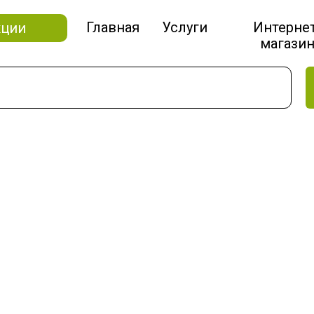
Главная
Услуги
Интерне
кции
магази