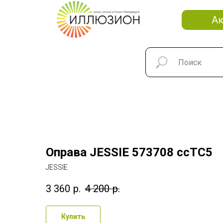
А
Оправа JESSIE 573708 ccTC5
JESSIE
3 360
р.
4 200
р.
Купить