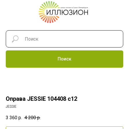
Поиск
Оправа JESSIE 104408 c12
JESSIE
3 360
р.
4 200
р.